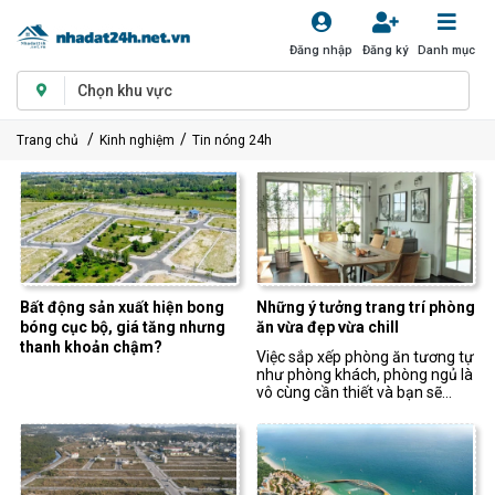
Đăng nhập
Đăng ký
Danh mục
Chọn khu vực
Trang chủ
Kinh nghiệm
Tin nóng 24h
Bất động sản xuất hiện bong
Những ý tưởng trang trí phòng
bóng cục bộ, giá tăng nhưng
ăn vừa đẹp vừa chill
thanh khoản chậm?
Việc sắp xếp phòng ăn tương tự
như phòng khách, phòng ngủ là
vô cùng cần thiết và bạn sẽ
nhận thấy điều đó là hoàn toàn
đúng khi thấy những ý tưởng
trang trí này.