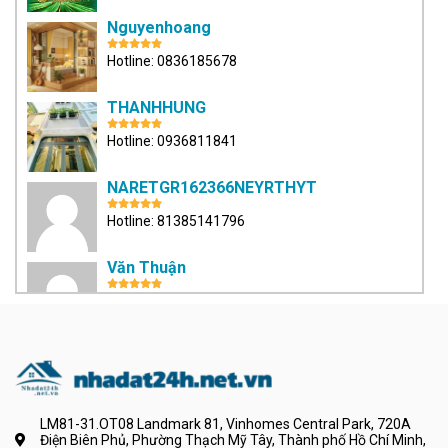
Nguyenhoang
Hotline: 0836185678
THANHHUNG
Hotline: 0936811841
NARETGR162366NEYRTHYT
Hotline: 81385141796
Văn Thuận
Hotline: 0902605611
phitrieuan
Hotline: 0334325004
LM81-31.OT08 Landmark 81, Vinhomes Central Park, 720A
Huỳnh Phúc Lâm
Điện Biên Phủ, Phường Thạch Mỹ Tây, Thành phố Hồ Chí Minh,