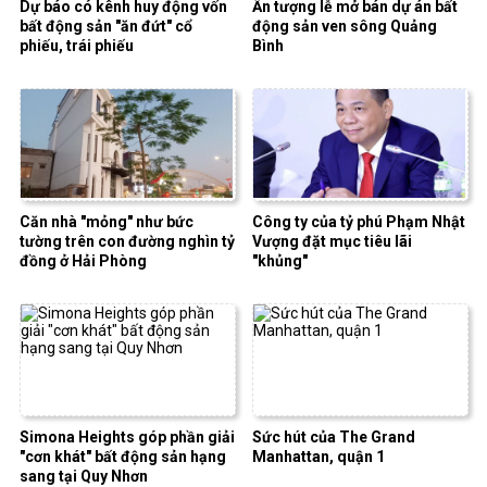
Dự báo có kênh huy động vốn
Ấn tượng lễ mở bán dự án bất
bất động sản "ăn đứt" cổ
động sản ven sông Quảng
phiếu, trái phiếu
Bình
Căn nhà "mỏng" như bức
Công ty của tỷ phú Phạm Nhật
tường trên con đường nghìn tỷ
Vượng đặt mục tiêu lãi
đồng ở Hải Phòng
"khủng"
Simona Heights góp phần giải
Sức hút của The Grand
"cơn khát" bất động sản hạng
Manhattan, quận 1
sang tại Quy Nhơn