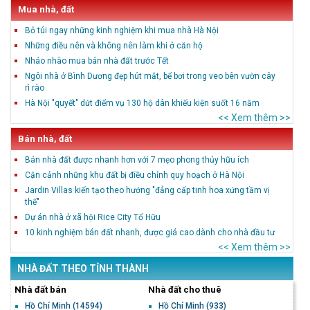
Mua nhà, đất
Bỏ túi ngay những kinh nghiệm khi mua nhà Hà Nội
Những điều nên và không nên làm khi ở căn hộ
Nháo nhào mua bán nhà đất trước Tết
Ngôi nhà ở Bình Dương đẹp hút mắt, bể bơi trong veo bên vườn cây
rì rào
Hà Nội "quyết" dứt điểm vụ 130 hộ dân khiếu kiện suốt 16 năm
<< Xem thêm >>
Bán nhà, đất
Bán nhà đất được nhanh hơn với 7 mẹo phong thủy hữu ích
Cận cảnh những khu đất bị điều chỉnh quy hoạch ở Hà Nội
Jardin Villas kiến tạo theo hướng "đẳng cấp tinh hoa xứng tầm vị
thế"
Dự án nhà ở xã hội Rice City Tố Hữu
10 kinh nghiệm bán đất nhanh, được giá cao dành cho nhà đầu tư
<< Xem thêm >>
NHÀ ĐẤT THEO TỈNH THÀNH
Nhà đất bán
Nhà đất cho thuê
Hồ Chí Minh
(14594)
Hồ Chí Minh
(933)