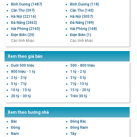
Bình Dương
(1487)
Bình Dương
(118)
Cần Thơ
(397)
Cần Thơ
(140)
Hà Nội
(22116)
Hà Nội
(3057)
Đà Nẵng
(2462)
Đà Nẵng
(189)
Hải Phòng
(2165)
Hải Phòng
(168)
Điện Biên
(29)
Điện Biên
(1)
Các tỉnh khác
Các tỉnh khác
Xem theo giá bán
Dưới 500 triệu
500 - 800 triệu
800 triệu - 1 tỷ
1 tỷ - 2 tỷ
2 tỷ - 3 tỷ
3 tỷ - 5 tỷ
5 tỷ - 7 tỷ
7 tỷ - 10 tỷ
10 tỷ - 15 tỷ
15 tỷ - 20 tỷ
20 tỷ - 30 tỷ
Trên 30 tỷ
Xem theo hướng nhà
Bắc
Đông Bắc
Đông
Đông Nam
Nam
Tây