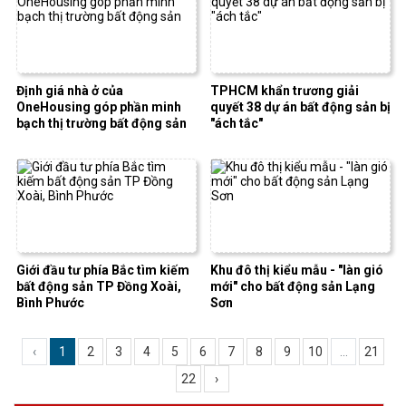
Định giá nhà ở của
TPHCM khẩn trương giải
OneHousing góp phần minh
quyết 38 dự án bất động sản bị
bạch thị trường bất động sản
"ách tắc"
Giới đầu tư phía Bắc tìm kiếm
Khu đô thị kiểu mẫu - "làn gió
bất động sản TP Đồng Xoài,
mới" cho bất động sản Lạng
Bình Phước
Sơn
‹
1
2
3
4
5
6
7
8
9
10
...
21
22
›