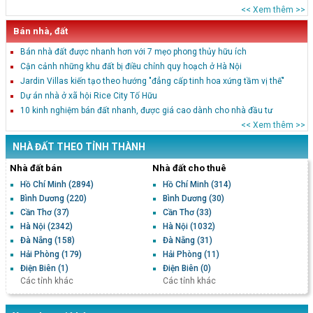
<< Xem thêm >>
Bán nhà, đất
Bán nhà đất được nhanh hơn với 7 mẹo phong thủy hữu ích
Cận cảnh những khu đất bị điều chỉnh quy hoạch ở Hà Nội
Jardin Villas kiến tạo theo hướng "đẳng cấp tinh hoa xứng tầm vị thế"
Dự án nhà ở xã hội Rice City Tố Hữu
10 kinh nghiệm bán đất nhanh, được giá cao dành cho nhà đầu tư
<< Xem thêm >>
NHÀ ĐẤT THEO TỈNH THÀNH
Nhà đất bán
Nhà đất cho thuê
Hồ Chí Minh
(2894)
Hồ Chí Minh
(314)
Bình Dương
(220)
Bình Dương
(30)
Cần Thơ
(37)
Cần Thơ
(33)
Hà Nội
(2342)
Hà Nội
(1032)
Đà Nẵng
(158)
Đà Nẵng
(31)
Hải Phòng
(179)
Hải Phòng
(11)
Điện Biên
(1)
Điện Biên
(0)
Các tỉnh khác
Các tỉnh khác