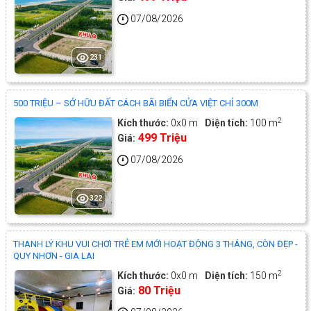
07/08/2026
231
500 TRIỆU – SỞ HỮU ĐẤT CÁCH BÃI BIỂN CỬA VIỆT CHỈ 300M
2
Kích thước:
0x0 m
Diện tích:
100 m
499 Triệu
Giá:
07/08/2026
322
THANH LÝ KHU VUI CHƠI TRẺ EM MỚI HOẠT ĐỘNG 3 THÁNG, CÒN ĐẸP -
QUY NHƠN - GIA LAI
2
Kích thước:
0x0 m
Diện tích:
150 m
80 Triệu
Giá: