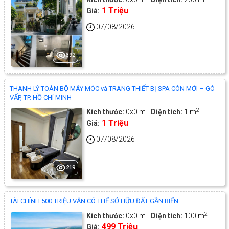
1 Triệu
Giá:
07/08/2026
392
THANH LÝ TOÀN BỘ MÁY MÓC và TRANG THIẾT BỊ SPA CÒN MỚI – GÒ
VẤP, TP. HỒ CHÍ MINH
2
Kích thước:
0x0 m
Diện tích:
1 m
1 Triệu
Giá:
07/08/2026
219
TÀI CHÍNH 500 TRIỆU VẪN CÓ THỂ SỞ HỮU ĐẤT GẦN BIỂN
2
Kích thước:
0x0 m
Diện tích:
100 m
499 Triệu
Giá: