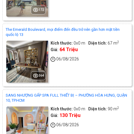
172
The Emerald Boulevard, mọi điểm đến đều trở nên gần hơn mặt tiền
quốc lộ 13
2
Kích thước:
0x0 m
Diện tích:
67 m
64 Triệu
Giá:
06/08/2026
364
SANG NHƯỢNG GẤP SPA FULL THIẾT BỊ – PHƯỜNG HÒA HƯNG, QUẬN
10, TP.HCM
2
Kích thước:
0x0 m
Diện tích:
90 m
130 Triệu
Giá:
06/08/2026