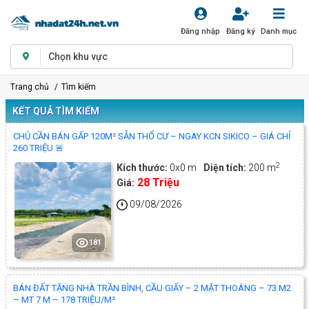
Đăng nhập
Đăng ký
Danh mục
Chọn khu vực
Trang chủ
Tìm kiếm
KẾT QUẢ TÌM KIẾM
CHỦ CẦN BÁN GẤP 120M² SẴN THỔ CƯ – NGAY KCN SIKICO – GIÁ CHỈ
260 TRIỆU 🚨
2
Kích thước:
0x0 m
Diện tích:
200 m
28 Triệu
Giá:
09/08/2026
181
BÁN ĐẤT TẶNG NHÀ TRẦN BÌNH, CẦU GIẤY – 2 MẶT THOÁNG – 73 M2
– MT 7 M – 178 TRIỆU/M²