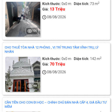
2
Kích thước:
0x0 m
Diện tích:
73 m
13 Triệu
Giá:
08/08/2026
105
CHO THUÊ TÒA NHÀ 12 PHÒNG , VỊ TRÍ TRUNG TÂM VĨNH TRỤ, LÝ
NHÂN
2
Kích thước:
0x0 m
Diện tích:
142 m
70 Triệu
Giá:
08/08/2026
348
CẦN TIỀN CHO CON ĐI HỌC – CHÍNH CHỦ BÁN NHÀ CẤP 4, GIÁ ĐẦU TƯ
MỀM