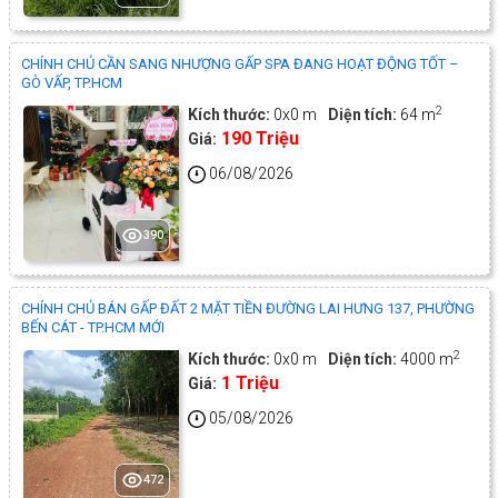
CHÍNH CHỦ CẦN SANG NHƯỢNG GẤP SPA ĐANG HOẠT ĐỘNG TỐT –
GÒ VẤP, TP.HCM
2
Kích thước:
0x0 m
Diện tích:
64 m
190 Triệu
Giá:
06/08/2026
390
CHÍNH CHỦ BÁN GẤP ĐẤT 2 MẶT TIỀN ĐƯỜNG LAI HƯNG 137, PHƯỜNG
BẾN CÁT - TP.HCM MỚI
2
Kích thước:
0x0 m
Diện tích:
4000 m
1 Triệu
Giá:
05/08/2026
472