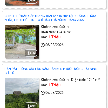
CHÍNH CHỦ BÁN GẤP TRANG TRẠI 12.415,7m² TẠI PHƯỜNG THỐNG
NHẤT, TỈNH PHÚ THỌ – CHỈ CÁCH HÀ NỘI KHOẢNG 70KM
Kích thước:
0x0 m
2
Diện tích:
12416 m
1 Triệu
Giá:
06/08/2026
132
BÁN ĐẤT TRỒNG CÂY LÂU NĂM GẦN KCN PHƯỚC ĐÔNG, TÂY NINH –
GIÁ TỐT
2
Kích thước:
0x0 m
Diện tích:
1740 m
1 Triệu
Giá:
06/08/2026
249