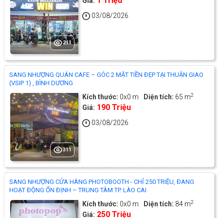
1 Triệu
Giá:
03/08/2026
211
SANG NHƯỢNG QUÁN CAFE – GÓC 2 MẶT TIỀN ĐẸP TẠI THUẬN GIAO
(VSIP 1) , BÌNH DƯƠNG
2
Kích thước:
0x0 m
Diện tích:
65 m
190 Triệu
Giá:
03/08/2026
311
SANG NHƯỢNG CỬA HÀNG PHOTOBOOTH - CHỈ 250 TRIỆU, ĐANG
HOẠT ĐỘNG ỔN ĐỊNH – TRUNG TÂM TP. LÀO CAI
2
Kích thước:
0x0 m
Diện tích:
84 m
250 Triệu
Giá: