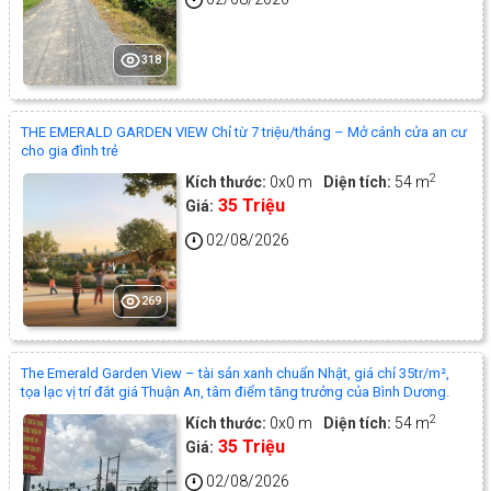
318
THE EMERALD GARDEN VIEW Chỉ từ 7 triệu/tháng – Mở cánh cửa an cư
cho gia đình trẻ
2
Kích thước:
0x0 m
Diện tích:
54 m
35 Triệu
Giá:
02/08/2026
269
The Emerald Garden View – tài sản xanh chuẩn Nhật, giá chỉ 35tr/m²,
tọa lạc vị trí đắt giá Thuận An, tâm điểm tăng trưởng của Bình Dương.
2
Kích thước:
0x0 m
Diện tích:
54 m
35 Triệu
Giá:
02/08/2026