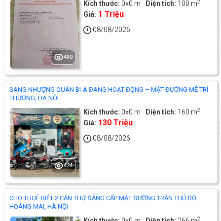
2
Kích thước:
0x0 m
Diện tích:
100 m
1 Triệu
Giá:
08/08/2026
430
SANG NHƯỢNG QUÁN BI-A ĐANG HOẠT ĐỘNG – MẶT ĐƯỜNG MỄ TRÌ
THƯỢNG, HÀ NỘI
2
Kích thước:
0x0 m
Diện tích:
160 m
130 Triệu
Giá:
08/08/2026
424
CHO THUÊ BIỆT 2 CĂN THỰ ĐẲNG CẤP MẶT ĐƯỜNG TRẦN THỦ ĐỘ –
HOÀNG MAI, HÀ NỘI
2
Kích thước:
0x0 m
Diện tích:
266 m