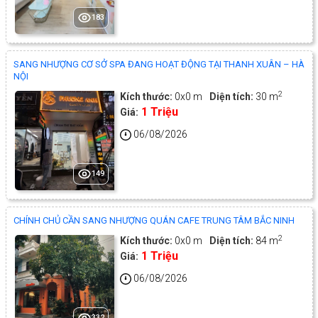
183
SANG NHƯỢNG CƠ SỞ SPA ĐANG HOẠT ĐỘNG TẠI THANH XUÂN – HÀ
NỘI
2
Kích thước:
0x0 m
Diện tích:
30 m
1 Triệu
Giá:
06/08/2026
149
CHÍNH CHỦ CẦN SANG NHƯỢNG QUÁN CAFE TRUNG TÂM BẮC NINH
2
Kích thước:
0x0 m
Diện tích:
84 m
1 Triệu
Giá:
06/08/2026
332