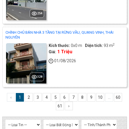
254
CHÍNH CHỦ BÁN NHÀ 3 TẦNG TẠI RỪNG VẦU, QUANG VINH, THÁI
NGUYÊN
2
Kích thước:
0x0 m
Diện tích:
93 m
1 Triệu
Giá:
01/08/2026
328
‹
1
2
3
4
5
6
7
8
9
10
...
60
61
›