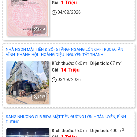
1 Triệu
Giá:
04/08/2026
254
NHÀ NGON MẶT TIỀN Đ.SÔ- 5 TẦNG- NGANG LỚN 6M- TRỤC Đ.TÂN
VĨNH- KHÁNH HỘI - HOÀNG DIỆU- NGUYỄN TẤT THÀNH.
2
Kích thước:
0x0 m
Diện tích:
67 m
14 Triệu
Giá:
03/08/2026
489
SANG NHƯỢNG CLB BIDA MẶT TIỀN ĐƯỜNG LỚN – TÂN UYÊN, BÌNH
DƯƠNG
2
Kích thước:
0x0 m
Diện tích:
400 m