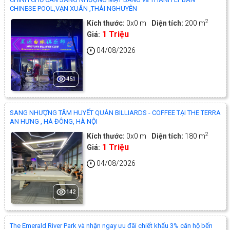
CHINESE POOL,VẠN XUÂN ,THÁI NGHUYÊN
2
Kích thước:
0x0 m
Diện tích:
200 m
1 Triệu
Giá:
04/08/2026
451
SANG NHƯỢNG TÂM HUYẾT QUÁN BILLIARDS - COFFEE TẠI THE TERRA
AN HƯNG , HÀ ĐÔNG, HÀ NỘI
2
Kích thước:
0x0 m
Diện tích:
180 m
1 Triệu
Giá:
04/08/2026
142
The Emerald River Park và nhận ngay ưu đãi chiết khấu 3% căn hộ bến