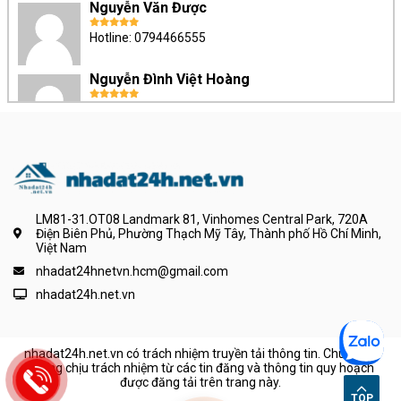
Nguyễn Văn Được
Hotline: 0794466555
Nguyễn Đình Việt Hoàng
Hotline: 0384095502
Lê Thị Thanh Hương
Hotline: 0765132891
LM81-31.OT08 Landmark 81, Vinhomes Central Park, 720A
Nguyễn Thị Kim Loan
Điện Biên Phủ, Phường Thạch Mỹ Tây, Thành phố Hồ Chí Minh,
Việt Nam
Hotline: 0342128990
nhadat24hnetvn.hcm@gmail.com
LOUIS NGUYỄN
nhadat24h.net.vn
Hotline: 0352668831
nhadat24h.net.vn có trách nhiệm truyền tải thông tin. Chúng tôi
Nguyễn Tấn Lộc
không chịu trách nhiệm từ các tin đăng và thông tin quy hoạch
được đăng tải trên trang này.
Hotline: 0343863944
TOP