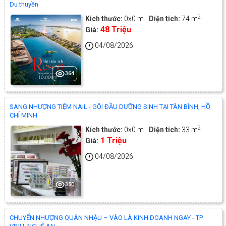
Du thuyền
2
Kích thước:
0x0 m
Diện tích:
74 m
48 Triệu
Giá:
04/08/2026
364
SANG NHƯỢNG TIỆM NAIL - GỘI ĐẦU DƯỠNG SINH TẠI TÂN BÌNH, HỒ
CHÍ MINH
2
Kích thước:
0x0 m
Diện tích:
33 m
1 Triệu
Giá:
04/08/2026
350
CHUYỂN NHƯỢNG QUÁN NHẬU – VÀO LÀ KINH DOANH NGAY - TP