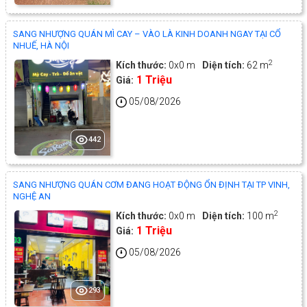
SANG NHƯỢNG QUÁN MÌ CAY – VÀO LÀ KINH DOANH NGAY TẠI CỔ
NHUẾ, HÀ NỘI
2
Kích thước:
0x0 m
Diện tích:
62 m
1 Triệu
Giá:
05/08/2026
442
SANG NHƯỢNG QUÁN CƠM ĐANG HOẠT ĐỘNG ỔN ĐỊNH TẠI TP VINH,
NGHỆ AN
2
Kích thước:
0x0 m
Diện tích:
100 m
1 Triệu
Giá:
05/08/2026
293