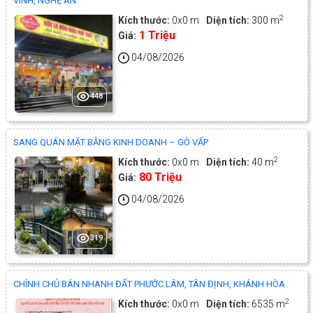
VINH, NGHỆ AN
2
Kích thước:
0x0 m
Diện tích:
300 m
1 Triệu
Giá:
04/08/2026
448
SANG QUÁN MẶT BẰNG KINH DOANH – GÒ VẤP
2
Kích thước:
0x0 m
Diện tích:
40 m
80 Triệu
Giá:
04/08/2026
319
CHÍNH CHỦ BÁN NHANH ĐẤT PHƯỚC LÂM, TÂN ĐỊNH, KHÁNH HÒA
2
Kích thước:
0x0 m
Diện tích:
6535 m