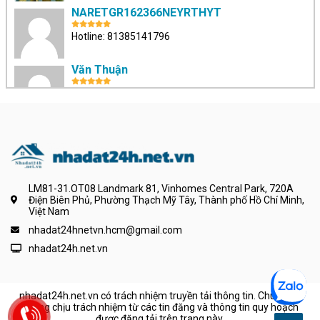
NARETGR162366NEYRTHYT
Hotline: 81385141796
Văn Thuận
Hotline: 0902605611
phitrieuan
Hotline: 0334325004
Huỳnh Phúc Lâm
LM81-31.OT08 Landmark 81, Vinhomes Central Park, 720A
Điện Biên Phủ, Phường Thạch Mỹ Tây, Thành phố Hồ Chí Minh,
Hotline: 0354398466
Việt Nam
nhadat24hnetvn.hcm@gmail.com
Đỗ Tấn Tài
nhadat24h.net.vn
Hotline: 0979741350
nhadat24h.net.vn có trách nhiệm truyền tải thông tin. Chúng tôi
Phạm Khánh Trang
không chịu trách nhiệm từ các tin đăng và thông tin quy hoạch
được đăng tải trên trang này.