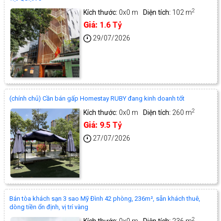
2
Kích thước:
0x0 m
Diện tích:
102 m
Giá:
1.6 Tỷ
29/07/2026
(chính chủ) Cần bán gấp Homestay RUBY đang kinh doanh tốt
2
Kích thước:
0x0 m
Diện tích:
260 m
Giá:
9.5 Tỷ
27/07/2026
Bán tòa khách sạn 3 sao Mỹ Đình 42 phòng, 236m², sẵn khách thuê,
dòng tiền ổn định, vị trí vàng
2