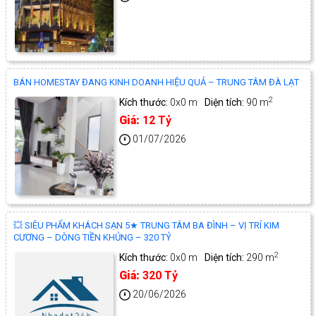
BÁN HOMESTAY ĐANG KINH DOANH HIỆU QUẢ – TRUNG TÂM ĐÀ LẠT
2
Kích thước:
0x0 m
Diện tích:
90 m
Giá:
12 Tỷ
01/07/2026
💥 SIÊU PHẨM KHÁCH SẠN 5★ TRUNG TÂM BA ĐÌNH – VỊ TRÍ KIM
CƯƠNG – DÒNG TIỀN KHỦNG – 320 TỶ
2
Kích thước:
0x0 m
Diện tích:
290 m
Giá:
320 Tỷ
20/06/2026