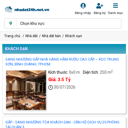
Đăng nhập
Đăng ký
Danh mục
Chọn khu vực
Trang chủ
Nhà đất
Nhà đất bán
Khách sạn
KHÁCH SẠN
SANG NHƯỢNG GẤP NHÀ HÀNG HẦM RƯỢU CAO CẤP – KDC TRUNG
SƠN, BÌNH CHÁNH, TP.HCM
2
Kích thước:
0x0 m
Diện tích:
250 m
Giá:
3.5 Tỷ
30/07/2026
GẤP - SANG NHƯỢNG TÒA KHÁCH SẠN - CĂN HỘ DỊCH VỤ 25 PHÒNG
TẠI QUẬN 3