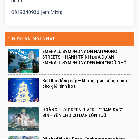
nhất!
0819340936 (em Minh)
TIN DỰ ÁN MỚI NHẤT
EMERALD SYMPHONY ON HAI PHONG
STREETS – HÀNH TRÌNH ĐƯA DỰ ÁN
EMERALD SYMPHONY ĐẾN MỌI “NGÕ NHỎ”
THÀNH PHỐ CẢNG
Biệt thự đẳng cấp – không gian sống dành
cho giới tinh hoa
HOÀNG HUY GREEN RIVER - "TRẠM SẠC"
BÌNH YÊN CHO CƯ DÂN LỚN TUỔI