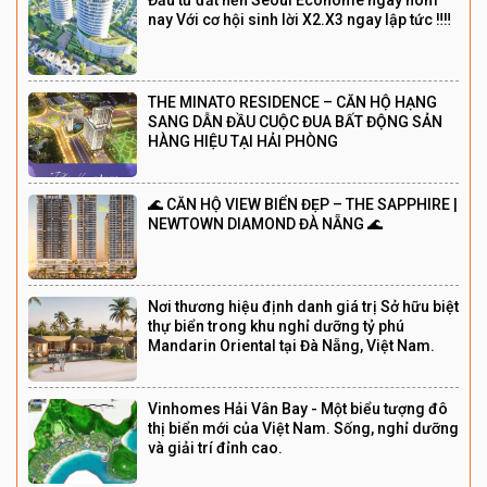
Đầu tư đất nền Seoul Ecohome ngay hôm
nay Với cơ hội sinh lời X2.X3 ngay lập tức ‼️‼️
THE MINATO RESIDENCE – CĂN HỘ HẠNG
SANG DẪN ĐẦU CUỘC ĐUA BẤT ĐỘNG SẢN
HÀNG HIỆU TẠI HẢI PHÒNG
🌊 CĂN HỘ VIEW BIỂN ĐẸP – THE SAPPHIRE |
NEWTOWN DIAMOND ĐÀ NẴNG 🌊
Nơi thương hiệu định danh giá trị Sở hữu biệt
thự biển trong khu nghỉ dưỡng tỷ phú
Mandarin Oriental tại Đà Nẵng, Việt Nam.
Vinhomes Hải Vân Bay - Một biểu tượng đô
thị biển mới của Việt Nam. Sống, nghỉ dưỡng
và giải trí đỉnh cao.