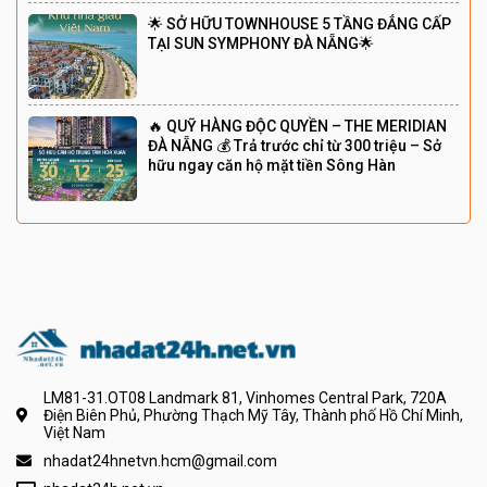
🌟 SỞ HỮU TOWNHOUSE 5 TẦNG ĐẲNG CẤP
TẠI SUN SYMPHONY ĐÀ NẴNG🌟
🔥 QUỸ HÀNG ĐỘC QUYỀN – THE MERIDIAN
ĐÀ NẴNG 💰 Trả trước chỉ từ 300 triệu – Sở
hữu ngay căn hộ mặt tiền Sông Hàn
LM81-31.OT08 Landmark 81, Vinhomes Central Park, 720A
Điện Biên Phủ, Phường Thạch Mỹ Tây, Thành phố Hồ Chí Minh,
Việt Nam
nhadat24hnetvn.hcm@gmail.com