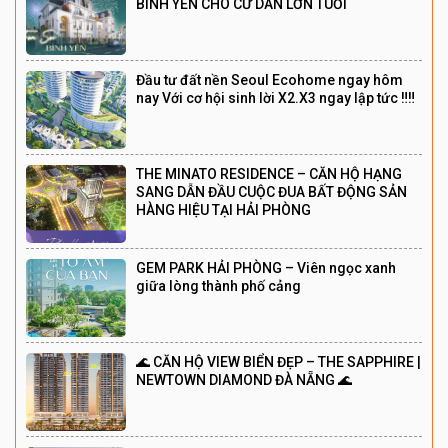
BÌNH YÊN CHO CƯ DÂN LỚN TUỔI
Đầu tư đất nền Seoul Ecohome ngay hôm
nay Với cơ hội sinh lời X2.X3 ngay lập tức ‼️‼️
THE MINATO RESIDENCE – CĂN HỘ HẠNG
SANG DẪN ĐẦU CUỘC ĐUA BẤT ĐỘNG SẢN
HÀNG HIỆU TẠI HẢI PHÒNG
GEM PARK HẢI PHÒNG – Viên ngọc xanh
giữa lòng thành phố cảng
🌊 CĂN HỘ VIEW BIỂN ĐẸP – THE SAPPHIRE |
NEWTOWN DIAMOND ĐÀ NẴNG 🌊