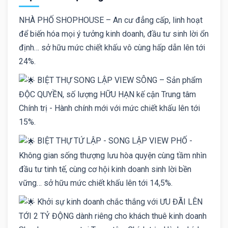
NHÀ PHỐ SHOPHOUSE – An cư đẳng cấp, linh hoạt
để biến hóa mọi ý tưởng kinh doanh, đầu tư sinh lời ổn
định… sở hữu mức chiết khấu vô cùng hấp dẫn lên tới
24%.
BIỆT THỰ SONG LẬP VIEW SÔNG – Sản phẩm
ĐỘC QUYỀN, số lượng HỮU HẠN kế cận Trung tâm
Chính trị - Hành chính mới với mức chiết khấu lên tới
15%.
BIỆT THỰ TỨ LẬP - SONG LẬP VIEW PHỐ -
Không gian sống thượng lưu hòa quyện cùng tầm nhìn
đầu tư tinh tế, cùng cơ hội kinh doanh sinh lời bền
vững… sở hữu mức chiết khấu lên tới 14,5%.
Khởi sự kinh doanh chắc thắng với ƯU ĐÃI LÊN
TỚI 2 TỶ ĐỘNG dành riêng cho khách thuê kinh doanh