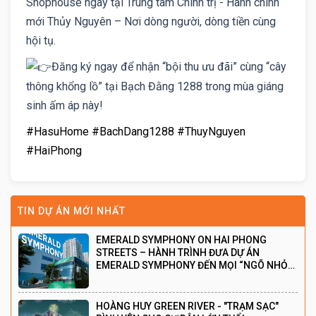
Shophouse ngay tại Trung tâm Chính trị - Hành chính
mới Thủy Nguyên – Nơi dòng người, dòng tiền cùng
hội tụ.
Đăng ký ngay để nhận “bội thu ưu đãi” cùng “cây
thông khổng lồ” tại Bạch Đằng 1288 trong mùa giáng
sinh ấm áp này!
#HasuHome
#BachDang1288
#ThuyNguyen
#HaiPhong
TIN DỰ ÁN MỚI NHẤT
EMERALD SYMPHONY ON HAI PHONG
STREETS – HÀNH TRÌNH ĐƯA DỰ ÁN
EMERALD SYMPHONY ĐẾN MỌI “NGÕ NHỎ”
THÀNH PHỐ CẢNG
HOÀNG HUY GREEN RIVER - "TRẠM SẠC"