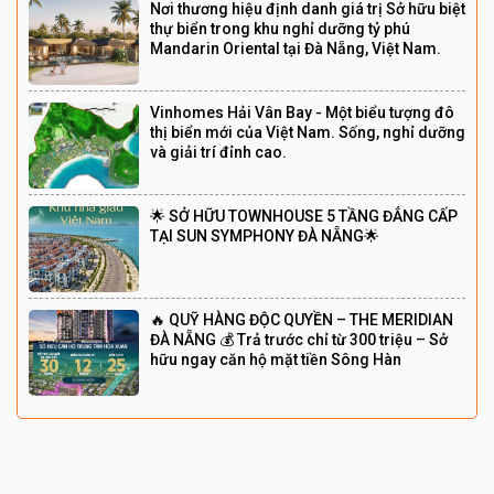
Nơi thương hiệu định danh giá trị Sở hữu biệt
thự biển trong khu nghỉ dưỡng tỷ phú
Mandarin Oriental tại Đà Nẵng, Việt Nam.
Vinhomes Hải Vân Bay - Một biểu tượng đô
thị biển mới của Việt Nam. Sống, nghỉ dưỡng
và giải trí đỉnh cao.
🌟 SỞ HỮU TOWNHOUSE 5 TẦNG ĐẲNG CẤP
TẠI SUN SYMPHONY ĐÀ NẴNG🌟
🔥 QUỸ HÀNG ĐỘC QUYỀN – THE MERIDIAN
ĐÀ NẴNG 💰 Trả trước chỉ từ 300 triệu – Sở
hữu ngay căn hộ mặt tiền Sông Hàn