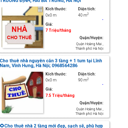
TRƯƠNG ĐỊNH, HAI BÀ TRƯNG, HÀ NỘI
Kích thước:
Diện tích:
2
0x0 m
40 m
-
Giá:
7 Triệu/tháng
Quận/Huyện:
Quận Hoàng Mai ,
Thành phố Hà Nội
Cho thuê nhà nguyên căn 3 tầng + 1 tum tại Lĩnh
Nam, Vĩnh Hưng, Hà Nội; 0968564286
Kích thước:
Diện tích:
2
0x0 m
90 m
-
Giá:
7.5 Triệu/tháng
Quận/Huyện:
Quận Hoàng Mai ,
Thành phố Hà Nội
🌻Cho thuê nhà 2 tầng mới đẹp, sạch sẽ, phù hợp