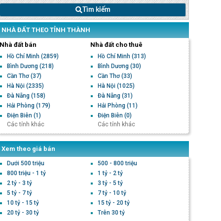
Tìm kiếm
NHÀ ĐẤT THEO TỈNH THÀNH
Nhà đất bán
Nhà đất cho thuê
Hồ Chí Minh
(2859)
Hồ Chí Minh
(313)
Bình Dương
(218)
Bình Dương
(30)
Cần Thơ
(37)
Cần Thơ
(33)
Hà Nội
(2335)
Hà Nội
(1025)
Đà Nẵng
(158)
Đà Nẵng
(31)
Hải Phòng
(179)
Hải Phòng
(11)
Điện Biên
(1)
Điện Biên
(0)
Các tỉnh khác
Các tỉnh khác
Xem theo giá bán
Dưới 500 triệu
500 - 800 triệu
800 triệu - 1 tỷ
1 tỷ - 2 tỷ
2 tỷ - 3 tỷ
3 tỷ - 5 tỷ
5 tỷ - 7 tỷ
7 tỷ - 10 tỷ
10 tỷ - 15 tỷ
15 tỷ - 20 tỷ
20 tỷ - 30 tỷ
Trên 30 tỷ