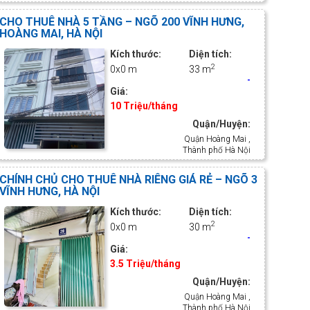
CHO THUÊ NHÀ 5 TẦNG – NGÕ 200 VĨNH HƯNG,
HOÀNG MAI, HÀ NỘI
Kích thước:
Diện tích:
2
0x0 m
33 m
-
Giá:
10 Triệu/tháng
Quận/Huyện:
Quận Hoàng Mai ,
Thành phố Hà Nội
CHÍNH CHỦ CHO THUÊ NHÀ RIÊNG GIÁ RẺ – NGÕ 3
VĨNH HƯNG, HÀ NỘI
Kích thước:
Diện tích:
2
0x0 m
30 m
-
Giá:
3.5 Triệu/tháng
Quận/Huyện:
Quận Hoàng Mai ,
Thành phố Hà Nội