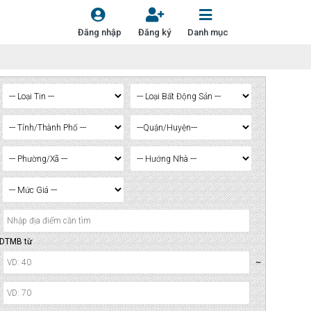
Đăng nhập
Đăng ký
Danh mục
DTMB từ
~