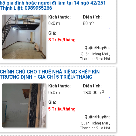
hộ gia đình hoặc người đi làm tại 14 ngõ 42/251
Thịnh Liệt; 0989955266
Kích thước:
Diện tích:
2
0x0 m
80 m
-
Giá:
8 Triệu/tháng
Quận/Huyện:
Quận Hoàng Mai ,
Thành phố Hà Nội
CHÍNH CHỦ CHO THUÊ NHÀ RIÊNG KHÉP KÍN
TRƯƠNG ĐỊNH – GIÁ CHỈ 5 TRIỆU/THÁNG
Kích thước:
Diện tích:
2
0x0 m
180500 m
-
Giá:
5 Triệu/tháng
Quận/Huyện:
Quận Hoàng Mai ,
Thành phố Hà Nội