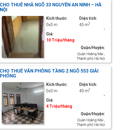
CHO THUÊ NHÀ NGÕ 33 NGUYỄN AN NINH – HÀ
NỘI
Kích thước:
Diện tích:
2
0x0 m
45 m
-
Giá:
10 Triệu/tháng
Quận/Huyện:
Quận Hoàng Mai ,
Thành phố Hà Nội
CHO THUÊ VĂN PHÒNG TẦNG 2 NGÕ 553 GIẢI
PHÓNG
Kích thước:
Diện tích:
2
0x0 m
40 m
-
Giá:
4 Triệu/tháng
Quận/Huyện:
Quận Hoàng Mai ,
Thành phố Hà Nội