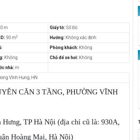
0 m
Giấy tờ:
Sổ Đỏ
2
SD:
90 m
Hướng:
Không xác định
:
Phòng khách:
Không
g:
Không
Chỗ để xe hơi:
Không
ớc nhà:
m
ường Vĩnh Hưng, HN
YÊN CĂN 3 TẦNG, PHƯỜNG VĨNH
 Hưng, TP Hà Nội (địa chỉ cũ là: 930A,
uận Hoàng Mai, Hà Nội)