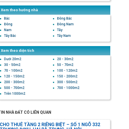
Xem theo hướng nhà
Bắc
Đông Bắc
Đông
Đông Nam
Nam
Tây
Tây Bắc
Tây Nam
Xem theo diện tích
Dưới 20m2
20 - 30m2
30 - 50m2
50 - 70m2
70 - 100m2
100 - 120m2
120 - 150m2
150 - 200m2
200 - 300m2
300 - 500m2
500 - 700m2
700 - 1000m2
Trên 1000m2
TIN NHÀ ĐẤT CÓ LIÊN QUAN
CHO THUÊ TẦNG 2 RIÊNG BIỆT – SỐ 1 NGÕ 332