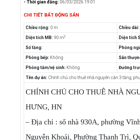
- Thời gian đăng:
06/03/2026 19:01
CHI TIẾT BẤT ĐỘNG SẢN
Chiều rộng:
0 m
Chiều dài:
2
Diện tích MB:
90 m
Diện tích 
Số tầng:
Phòng ngủ
Phòng bếp:
Không
Sân thượn
Phòng tắm/vệ sinh:
Không
Đường trư
Tên dự án:
Chính chủ cho thuê nhà nguyên căn 3 tầng, ph
CHÍNH CHỦ CHO THUÊ NHÀ NGU
HƯNG, HN
– Địa chỉ : số nhà 930A, phường Vĩnh
Nguyễn Khoái, Phường Thanh Trì, Q