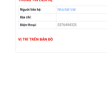
THÔNG TIN LIÊN HỆ
Người liên hệ:
Nhà Đất Việt
Địa chỉ:
Điện thoại:
0376494325
VỊ TRÍ TRÊN BẢN ĐỒ