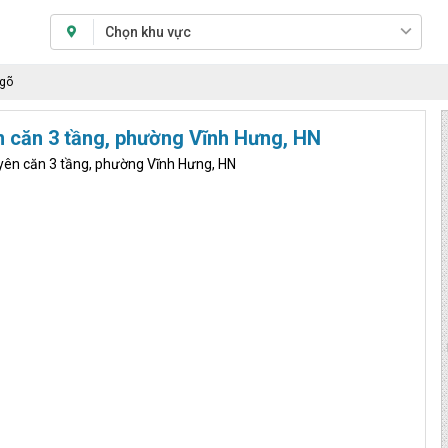
Chọn khu vực
ngõ
n căn 3 tầng, phường Vĩnh Hưng, HN