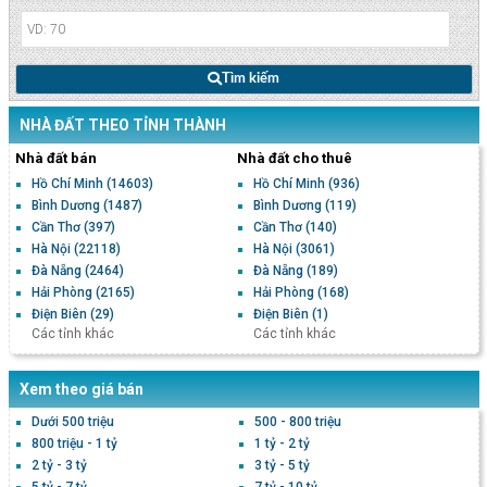
Tìm kiếm
NHÀ ĐẤT THEO TỈNH THÀNH
Nhà đất bán
Nhà đất cho thuê
Hồ Chí Minh
(14603)
Hồ Chí Minh
(936)
Bình Dương
(1487)
Bình Dương
(119)
Cần Thơ
(397)
Cần Thơ
(140)
Hà Nội
(22118)
Hà Nội
(3061)
Đà Nẵng
(2464)
Đà Nẵng
(189)
Hải Phòng
(2165)
Hải Phòng
(168)
Điện Biên
(29)
Điện Biên
(1)
Các tỉnh khác
Các tỉnh khác
Xem theo giá bán
Dưới 500 triệu
500 - 800 triệu
800 triệu - 1 tỷ
1 tỷ - 2 tỷ
2 tỷ - 3 tỷ
3 tỷ - 5 tỷ